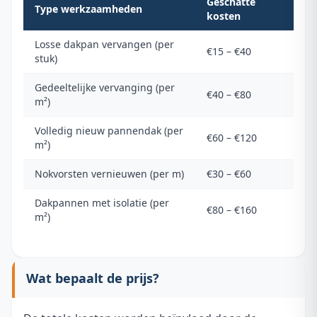
Geschatte
Type werkzaamheden
kosten
Losse dakpan vervangen (per
€15 – €40
stuk)
Gedeeltelijke vervanging (per
€40 – €80
m²)
Volledig nieuw pannendak (per
€60 – €120
m²)
Nokvorsten vernieuwen (per m)
€30 – €60
Dakpannen met isolatie (per
€80 – €160
m²)
Wat bepaalt de prijs?