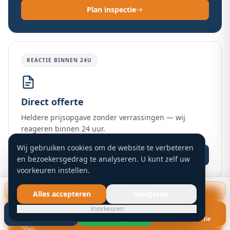
Plan inspectie
REACTIE BINNEN 24U
Direct offerte
Heldere prijsopgave zonder verrassingen — wij
reageren binnen 24 uur.
Wij gebruiken cookies om de website te verbeteren
Offerte aanvragen
en bezoekersgedrag te analyseren. U kunt zelf uw
voorkeuren instellen.
Gratis dakinspectie starten
Alles accepteren
Weigeren
DIRECT BEREIKBAAR
Voorkeuren
Bel nu
WhatsApp
Gratis inspectie