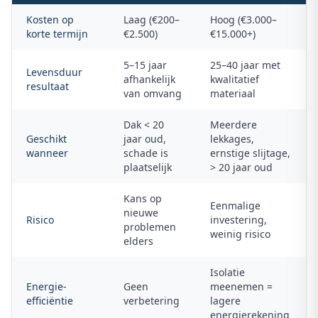
Kosten op
Laag (€200–
Hoog (€3.000–
korte termijn
€2.500)
€15.000+)
5–15 jaar
25–40 jaar met
Levensduur
afhankelijk
kwalitatief
resultaat
van omvang
materiaal
Dak < 20
Meerdere
Geschikt
jaar oud,
lekkages,
wanneer
schade is
ernstige slijtage,
plaatselijk
> 20 jaar oud
Kans op
Eenmalige
nieuwe
Risico
investering,
problemen
weinig risico
elders
Isolatie
Energie-
Geen
meenemen =
efficiëntie
verbetering
lagere
energierekening