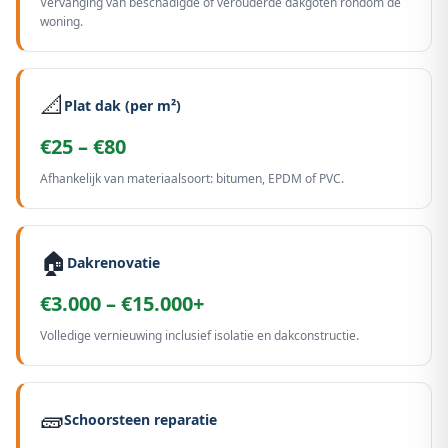
Vervanging van beschadigde of verouderde dakgoten rondom de
woning.
📐
Plat dak (per m²)
€25 – €80
Afhankelijk van materiaalsoort: bitumen, EPDM of PVC.
🏠
Dakrenovatie
€3.000 – €15.000+
Volledige vernieuwing inclusief isolatie en dakconstructie.
🧱
Schoorsteen reparatie