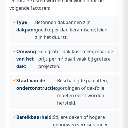
De totale kosten worden beïnvloed door de
volgende factoren:
Type
Betonnen dakpannen zijn
dakpan:
goedkoper dan keramische; leien
zijn het duurst.
Omvang
Een groter dak kost meer, maar de
van het
prijs per m² daalt vaak bij grotere
dak:
projecten.
Staat van de
Beschadigde panlatten,
onderconstructie:
gordingen of dakfolie
moeten eerst worden
hersteld.
Bereikbaarheid:
Stijlere daken of hogere
gebouwen vereisen meer