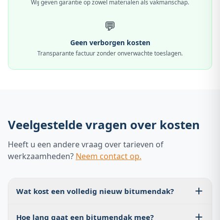
Wij geven garantie op zowel materialen als vakmanschap.
💬
Geen verborgen kosten
Transparante factuur zonder onverwachte toeslagen.
Veelgestelde vragen over kosten
Heeft u een andere vraag over tarieven of
werkzaamheden?
Neem contact op.
Wat kost een volledig nieuw bitumendak?
Een volledig nieuw bitumendak (2-laags) kost €40 tot €75
Hoe lang gaat een bitumendak mee?
per m², exclusief sloopkosten, steigerwerk en eventuele