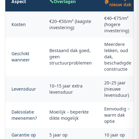
Aspect
🔧
Overlagen
🏠
nieuw dak
€40–€75/m²
€20–€50/m² (laagste
Kosten
(hogere
investering)
investering)
Meerdere
Bestaand dak goed,
lekken, oud
Geschikt
geen
dak,
wanneer
structuurproblemen
beschadigde
constructie
20–25 jaar
10–15 jaar extra
Levensduur
(nieuwe
levensduur
levensduur)
Eenvoudig –
Dakisolatie
Moeilijk – beperkte
warm dak
meenemen?
dikte mogelijk
optie
Garantie op
5 jaar op
10 jaar op