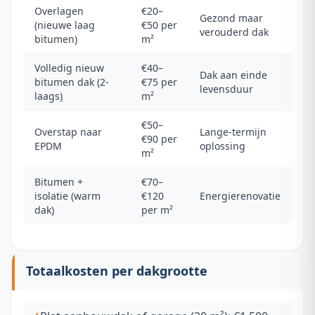
Overlagen
€20–
Gezond maar
(nieuwe laag
€50 per
verouderd dak
bitumen)
m²
Volledig nieuw
€40–
Dak aan einde
bitumen dak (2-
€75 per
levensduur
laags)
m²
€50–
Overstap naar
Lange-termijn
€90 per
EPDM
oplossing
m²
Bitumen +
€70–
isolatie (warm
€120
Energierenovatie
dak)
per m²
Totaalkosten per dakgrootte