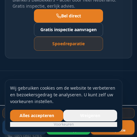
Gratis inspectie, eerlijk advies.
Bel direct
Gratis inspectie aanvragen
Spoedreparatie
Wij gebruiken cookies om de website te verbeteren
en bezoekersgedrag te analyseren. U kunt zelf uw
voorkeuren instellen.
Gecertificeerde dakdekkers actief door heel Nederland.
Gratis dakinspectie starten
Vakmanschap, eerlijk advies en kwaliteitsgarantie op elk
Alles accepteren
Weigeren
project.
Voorkeuren
Bel nu
WhatsApp
Gratis inspectie
085 060 3283