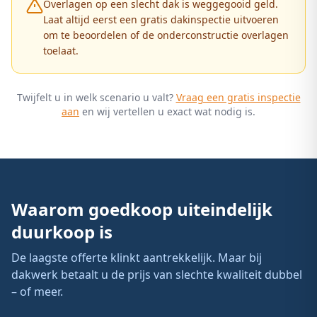
Overlagen op een slecht dak is weggegooid geld.
Laat altijd eerst een gratis dakinspectie uitvoeren
om te beoordelen of de onderconstructie overlagen
toelaat.
Twijfelt u in welk scenario u valt?
Vraag een gratis inspectie
aan
en wij vertellen u exact wat nodig is.
Waarom goedkoop uiteindelijk
duurkoop is
De laagste offerte klinkt aantrekkelijk. Maar bij
dakwerk betaalt u de prijs van slechte kwaliteit dubbel
– of meer.