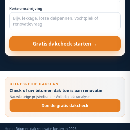
Korte omschrijving
Gratis dakcheck starten →
UITGEBREIDE DAKSCAN
Check of uw bitumen dak toe is aan renovatie
Nauwkeurige prijsindicatie
·
Volledige dakanalyse
Doe de gratis dakcheck
Home
›
Bitumen dak renovatie kosten in 2026