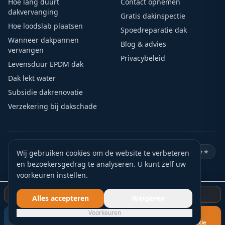
Hoe lang duurt
Contact opnemen
dakvervanging
Gratis dakinspectie
Hoe loodslab plaatsen
Spoedreparatie dak
Wanneer dakpannen
Blog & advies
vervangen
Privacybeleid
Levensduur EPDM dak
Dak lekt water
Subsidie dakrenovatie
Verzekering bij dakschade
🏛️
KVK geregistreerd
🛡️
VCA gecertificeerd
⭐
Google ★★★★★
Wij gebruiken cookies om de website te verbeteren
en bezoekersgedrag te analyseren. U kunt zelf uw
🏅
15+ jaar ervaring
📍
Actief door heel Nederland
voorkeuren instellen.
✅
Gratis offerte
Gratis dakinspectie starten
Alles accepteren
Weigeren
©
2026
Blankers Dakdekkers. Alle rechten voorbehouden.
Voorkeuren
Privacybeleid
Contact
Sitemap
Cookievoorkeuren
Bel nu
WhatsApp
Gratis inspectie