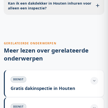
vooraf.
Kan ik een dakdekker in Houten inhuren voor
en omliggende dorpen en gemeenten. Ook in
alleen een inspectie?
Nieuwegein, IJsselstein en Vianen werken wij
regelmatig.
Absoluut. Wij bieden een gratis en vrijblijvende
dakinspectie aan in Houten. U betaalt niets voor de
inspectie zelf. Wij rapporteren schriftelijk over de staat
van uw dak.
GERELATEERDE ONDERWERPEN
Meer lezen over gerelateerde
onderwerpen
DIENST
Gratis dakinspectie in Houten
DIENST