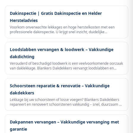
Dakinspectie | Gratis Dakinspectie en Helder
Hersteladvies
Voorkom onverwachte lekkages en hoge herstelkosten met een
professionele dakinspectie. U krijgt snel inzicht, duidelijke
prioriteiten en een eerlijk advies zonder verkooppraat.
Loodslabben vervangen & loodwerk – Vakkundige
dakdichting
Verouderd of beschadigd loodwerk is een veelvoorkomende oorzaak
van daklekkage. Blankers Dakdekkers vervangt loodslabben en
loodwerk professioneel – voor een blijvend waterdicht dak.
Schoorsteen reparatie & renovatie – Vakkundige
dakdekkers
Lekkage bij uw schoorsteen of losse voegen? Blankers Dakdekkers
repareert en renoveert schoorstenen vakkundig – snel, duurzaam en
tegen een scherpe prijs.
Dakpannen vervangen – Vakkundige vervanging met
garantie