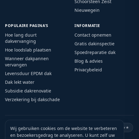
Schoorsteen Zeist
Nieuwegein
POPULAIRE PAGINA'S
INFORMATIE
Hoe lang duurt
Contact opnemen
dakvervanging
Gratis dakinspectie
Hoe loodslab plaatsen
Spoedreparatie dak
Wanneer dakpannen
Blog & advies
vervangen
Privacybeleid
Levensduur EPDM dak
Dak lekt water
Subsidie dakrenovatie
Verzekering bij dakschade
🏛️
KVK geregistreerd
🛡️
VCA gecertificeerd
⭐
Google ★★★★★
Wij gebruiken cookies om de website te verbeteren
en bezoekersgedrag te analyseren. U kunt zelf uw
🏅
15+ jaar ervaring
📍
Actief door heel Nederland