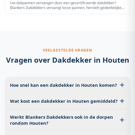
Uw dakpannen vervangen door een gecertificeerde dakdekker?
Blankers Dakdekkers vervangt losse pannen, herstelt gedeeltelijke
schade of legt een volledig nieuw pannendak – altijd transparant
geprijsd en met garantie.
VEELGESTELDE VRAGEN
Vragen over
Dakdekker
in
Houten
Hoe snel kan een dakdekker in Houten komen?
Bij een geplande afspraak zijn we doorgaans binnen 2–4
Wat kost een dakdekker in Houten gemiddeld?
werkdagen bij u. Bij acute lekkage streven wij naar
dezelfde dag of de volgende werkdag in Houten.
De kosten hangen af van de werkzaamheden. Een
Werkt Blankers Dakdekkers ook in de dorpen
dakinspectie is gratis. Kleine reparaties kosten €150–
rondom Houten?
€500. Een volledige dakrenovatie loopt van €3.000 tot
€15.000+. U ontvangt altijd een vrijblijvende offerte
Ja, wij zijn actief in Schalkwijk, Tull en 't Waal, Laagraven